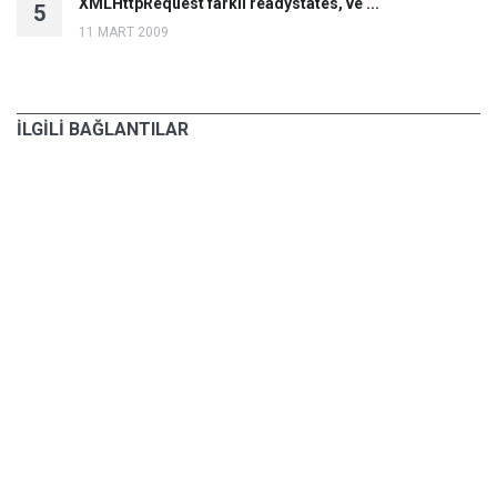
XMLHttpRequest farklı readystates, ve ...
5
11 MART 2009
İLGİLİ BAĞLANTILAR