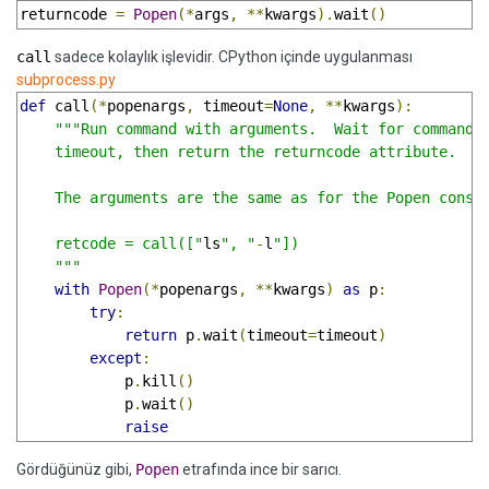
returncode 
=
Popen
(*
args
,
**
kwargs
).
wait
()
call
sadece kolaylık işlevidir. CPython içinde uygulanması
subprocess.py
def
 call
(*
popenargs
,
 timeout
=
None
,
**
kwargs
):
"""Run command with arguments.  Wait for command t
    timeout, then return the returncode attribute.

    The arguments are the same as for the Popen constr
    retcode = call(["
ls
", "
-
l
"])

    """
with
Popen
(*
popenargs
,
**
kwargs
)
as
 p
:
try
:
return
 p
.
wait
(
timeout
=
timeout
)
except
:
            p
.
kill
()
            p
.
wait
()
raise
Gördüğünüz gibi,
Popen
etrafında ince bir sarıcı.