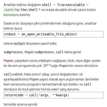
Anahtar kelime değişken
shell
=
True
executable
=
/path/
to
/
the
/
shell
* ve orada da dahil olmak üzere bütün
komutunu belirtin.
Sadece bir dosyaya çıktı yönlendirmek olduğuna göre, anahtar
kelime durur
stdout 
=
 an_open_writeable_file_object
nesne
output
dosyasını işaret eder.
subprocess
.
Popen
subprocess
.
call
daha genel.
Popen
, çalışırken süreç etkileşim sağlayan, blok, veya diğer şeyler
ile devam programda yok. 20* *çağrı
Popen
bir nesne döndürür.
call
yok
blok. Hala süreci' çıkışı, çevre değişkenleri, vb
ayarlayabilirsiniz
Popen
yapıcı olarak aynı argümanları destekler
iken senaryonu programı tamamlamak için bekler, ve
call
döndürür bir kod işlemini temsil eden' çıkış durumu.
returncode 
=
 call
(*
args
,
**
kwargs
)
temelde arama aynıdır