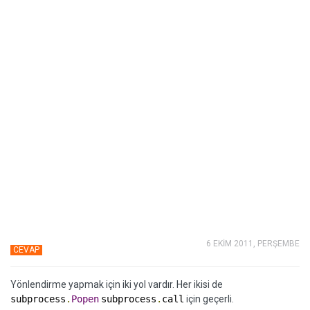
6 EKİM 2011, PERŞEMBE
CEVAP
Yönlendirme yapmak için iki yol vardır. Her ikisi de
subprocess
.
Popen
subprocess
.
call
için geçerli.