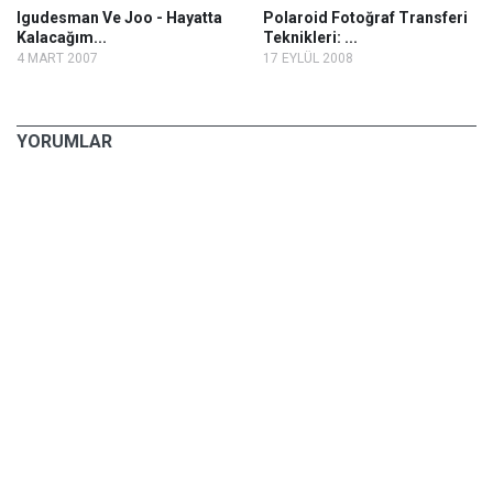
Igudesman Ve Joo - Hayatta
Polaroid Fotoğraf Transferi
Kalacağım...
Teknikleri: ...
4 MART 2007
17 EYLÜL 2008
YORUMLAR