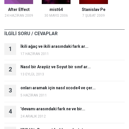
After Effect
mist64
Stanislav Pe
24 HAZİRAN 2009
30 MAYIS 2006
7 ŞUBAT 2009
İLGİLİ SORU / CEVAPLAR
İkili ağaç ve ikili arasındaki fark ar...
1
17 HAZİRAN 2011
Nasıl bir Arayüz ve Soyut bir sınıf ar...
2
13 EYLÜL 2013
onları aramak için nasıl xcode4 ve çer...
3
5 HAZİRAN 2011
'devamı arasındaki fark ne ve bir...
4
24 ARALIK 2012