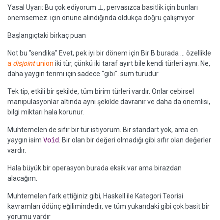
Yasal Uyarı: Bu çok ediyorum ⊥, pervasızca basitlik için bunları
önemsemez. için önüne alındığında oldukça doğru çalışmıyor
Başlangıçtaki birkaç puan
Not bu "sendika" Evet, pek iyi bir dönem için Bir B burada ... özellikle
a
disjoint
union
iki tür, çünkü iki taraf ayırt bile kendi türleri aynı. Ne,
daha yaygın terimi için sadece "gibi". sum türüdür
Tek tip, etkili bir şekilde, tüm birim türleri vardır. Onlar cebirsel
manipülasyonlar altında aynı şekilde davranır ve daha da önemlisi,
bilgi miktarı hala korunur.
Muhtemelen de sıfır bir tür istiyorum. Bir standart yok, ama en
yaygın isim
Void
. Bir olan bir değeri olmadığı gibi sıfır olan değerler
vardır.
Hala büyük bir operasyon burada eksik var ama birazdan
alacağım.
Muhtemelen fark ettiğiniz gibi, Haskell ile Kategori Teorisi
kavramları ödünç eğilimindedir, ve tüm yukarıdaki gibi çok basit bir
yorumu vardır