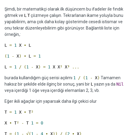
Şimdi, bir matematikçi olarak ilk düşüncem bu ifadeler ile fındık
gitmek ve
L
T
çözmeye çalışın. Tekrarlanan ikame yoluyla bunu
yapabilirim, ama çok daha kolay gösterimde cesedi istismar ve
onu tekrar düzenleyebilirim gibi görünüyor. Bağlantılı liste için
örneğin,:
L
=
1
X
•
L
(
1
-
X
)
•
L
=
1
L
=
1
/
(
1
-
X
)
=
1
X X
²
X
³
...
burada kullandığım güç serisi açılımı
1
/
(
1
-
X
)
Tamamen
haksız bir şekilde elde ilginç bir sonuç, yani bir
L
yazın ya da
Nil
veya içerdiği 1 öğe veya içerdiği elemanları 2, 3, vb.
Eğer ikili ağaçlar için yaparsak daha ilgi çekici olur
T
=
1
X
•
T
²
X
•
T
²
-
T
1
=
0
T
=
(
1
-
√(
1
-
4
•
X
))
/
(
2
•
X
)