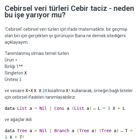
Cebirsel veri türleri Cebir taciz - neden
bu işe yarıyor mu?
'Cebirsel' cebirsel veri türleri için ifade matematikte. bir geçmişi
olan biri için gerçekten iyi görünüyor Bana ne demek istediğimi
açıklayayım.
Tanımlanmış olması temel türleri
Ürün
•
Birliği 1**
Singleton
X
Ünitesi
1
ve vesaire
X
•
X
X X
2X
kısaltma
X
²
kullanarak, örneğin bağlı listeler
için cebirsel ifadeleri tanımlayabiliriz
data
List
a
=
Nil
|
Cons
a
(
List
a
)
↔
L
=
1
X
•
L
ve ağaçlar ikili:
data
Tree
a
=
Nil
|
Branch
a
(
Tree
a
)
(
Tree
a
)
↔
T
=
1
X
•
T
²