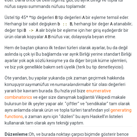
eder. Daha önce de belirttiğimiz gibi, bu ayrık Birliği ve topla tür
nüfus sayısı summands nüfusu toplamıdır.
Üstel tip 45* *tip değerleri
B
tip değerleri
A
bir eşleme temsil eder.
Herhangi bir sabit değişken
b
::
B
, herhangi bir değer
A
atanabilir;
değer tipi
B
->
A
alır böyle bir eşleme için her giriş eşdeğerdir bir
ürün olarak kopyalar
A
B
nüfus var, dolayısıyla beyan etme.
Hem de baştan çıkarıcı ilk tedavi türleri olarak ayarlar, bu da değil
aslında iş çok iyi Bu bağlamda var ayrık Birliği yerine standart Birliği
ayarlar yok açık sözlü kesişme ya da diğer birçok küme işlemleri,
ve biz yok genellikle bakım seti üyelik (terk bu tip denetleyicisi).
Öte yandan, bu yapılar yukarıda çok zaman geçirmek hakkında
konuşuyor
sayma
nüfus ve
numaralandırma
bir tür olası değerleri
yararlı bir kavram burada. Bu hızla yol bize
enumerative
combinatorics
ve eğer size danışmak bağlantılı Vikipedi makale
bulursun bir ilk şeyler yapar alır. "çiftler" ve "sendikalar" tam olarak
aynı anlamda olarak ürün ve topla türleri tarafından yol
generating
functions
, o zaman aynı için "dizileri" bu aynı Haskell'ın listeleri
kullanarak tam olarak aynı tekniği yaptım.
Düzenleme:
Oh, ve burada noktayı çarpıcı biçimde gösterir bence