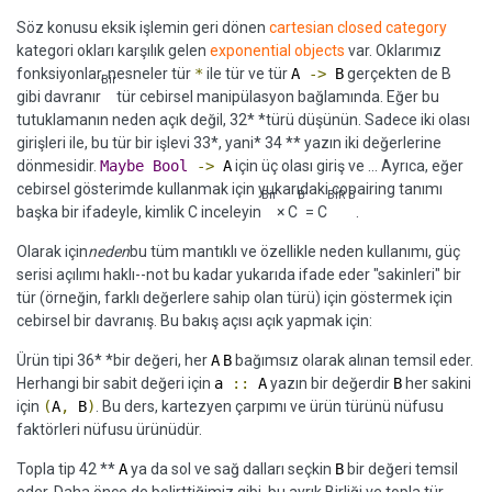
Söz konusu eksik işlemin geri dönen
cartesian closed category
kategori okları karşılık gelen
exponential objects
var. Oklarımız
fonksiyonlar, nesneler tür
*
ile tür ve tür
A
->
B
gerçekten de B
Bir
gibi davranır
tür cebirsel manipülasyon bağlamında. Eğer bu
tutuklamanın neden açık değil, 32* *türü düşünün. Sadece iki olası
girişleri ile, bu tür bir işlevi 33*, yani* 34 ** yazın iki değerlerine
dönmesidir.
Maybe
Bool
->
A
için üç olası giriş ve ... Ayrıca, eğer
cebirsel gösterimde kullanmak için yukarıdaki copairing tanımı
Bir
B
BİR B
başka bir ifadeyle, kimlik C inceleyin
× C
= C
.
Olarak için
neden
bu tüm mantıklı ve özellikle neden kullanımı, güç
serisi açılımı haklı--not bu kadar yukarıda ifade eder "sakinleri" bir
tür (örneğin, farklı değerlere sahip olan türü) için göstermek için
cebirsel bir davranış. Bu bakış açısı açık yapmak için:
Ürün tipi 36* *bir değeri, her
A
B
bağımsız olarak alınan temsil eder.
Herhangi bir sabit değeri için
a
::
A
yazın bir değerdir
B
her sakini
için
(
A
,
B
)
. Bu ders, kartezyen çarpımı ve ürün türünü nüfusu
faktörleri nüfusu ürünüdür.
Topla tip 42 **
A
ya da sol ve sağ dalları seçkin
B
bir değeri temsil