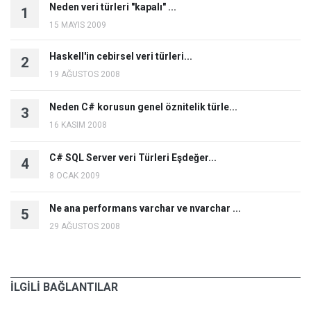
Neden veri türleri "kapalı" ...
1
15 MAYIS 2009
Haskell'in cebirsel veri türleri...
2
19 AĞUSTOS 2008
Neden C# korusun genel öznitelik türle...
3
16 KASIM 2008
C# SQL Server veri Türleri Eşdeğer...
4
8 OCAK 2009
Ne ana performans varchar ve nvarchar ...
5
29 AĞUSTOS 2008
İLGİLİ BAĞLANTILAR