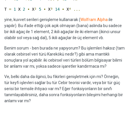
T
=
1
X
2
•
X
²
5
•
X
³
14
•
X
⁴
...
yine, kuvvet serileri genişleme kullanarak (
Wolfram Alpha
ile
yapılır). Bu ifade ettiği çok açık olmayan (bana) aslında bu sadece
bir ikili ağaç ile 1 element, 2 ikili ağaçlar ile iki eleman (ikinci unsur
olabilir sol veya sağ dal), 5 ikili ağaçlar ile üç element vb.
Benim sorum - ben burada ne yapıyorum? Bu işlemleri haksız (tam
olarak cebirsel veri türü Karekökü nedir?) gibi ama mantıklı
sonuçlara yol açabilir. iki cebirsel veri türleri bölüm bilgisayar bilimi
bir anlamı var mı, yoksa sadece işaretler kandırmaca mı?
Ve, belki daha da ilginci, bu fikirleri genişletmek için mi? Örneğin,
tür keyfi işlevleri sağlar bu tür Cebir teorisi vardır, veya bir tür güç
serisi bir temsile ihtiyacı var mı? Eğer fonksiyonların bir sınıfı
tanımlayabilirsiniz, daha sonra fonksiyonların bileşimi herhangi bir
anlamı var mı?