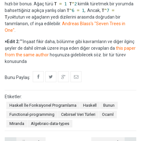
hızlı bir bonus. Ağaç türü
T
=
1
T
^
2
kimlik türetmek bir yorumda
bahsettiğiniz açıkça yanlış olan
T
^
6
=
1
,. Ancak,
T
^
7
=
T
yok
tutun ve ağaçların yedi dizilerini arasında doğrudan bir
tanımlansın, cf inşa edilebilir.
Andreas Blass's "Seven Trees in
One"
.
×Edit 2:
""İnşaat fikir daha, bölünme gibi kavramların ve diğer ilginç
şeyler de dahil olmak üzere inşa eden diğer cevapları da
this paper
from the same author
hoşunuza gidebilecek söz. bir tür türev
konusunda
Bunu Paylaş:
Etiketler:
Haskell İle Fonksiyonel Programlama
Haskell
Bunun
Functional-programming
Cebirsel Veri Türleri
Ocaml
Miranda
Algebraic-data-types