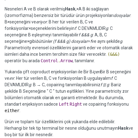
Nesneleri A ve B olarak verilmiş
Hask
,×A B iki sağlayan
(izomorfizma) benzersiz bir türüdür ürün projeksiyonları
dosyalar
:
B×seçeneğini ve
eriyor
: B her tür verilen B, C ve
fonksiyonlar×seçeneklerini belirleyin
f
: C DEVAMLIDIR
g
: C
seçeneğine B eşleşmeyi tanımlayabilir
f &&& g
: A, B, C
seçeneğine×gibi
bütünler (f &&& g) dosyalar
=
f
ve aynı şekilde
g
.
Parametricity evrensel özelliklerini garanti eder ve otomatik olarak
isimleri daha ince benim tercihim size fikir verecektir.
(&&&)
operatör bu arada
Control
.
Arrow
, tanımlanır.
Yukarıda çift coproduct enjeksiyonları ile Bir B
içeri
Bir B seçeneğini
ve
ınr
: Her tür verilen B, C ve fonksiyonları B uygulayalım
f
: C
DEVAMLIDIR
g
: B → C, copairing tanımlayabilirsiniz
f ||| g
: Bariz
şekilde B Seçeneğine " C " tutun eşitlikleri. Yine parametricity zor
bölümleri otomatik olarak en garanti etmektedir. Bu durumda,
standart enjeksiyon sadece
Left
Right
ve copairing fonksiyonu
either
.
Ürün ve toplam tür özelliklerini çok yukarıda elde edilebilir.
Herhangi bir tek tip terminal bir nesne olduğunu unutmayın
Hask
ve
boş bir tür ilk bir nesnedir.