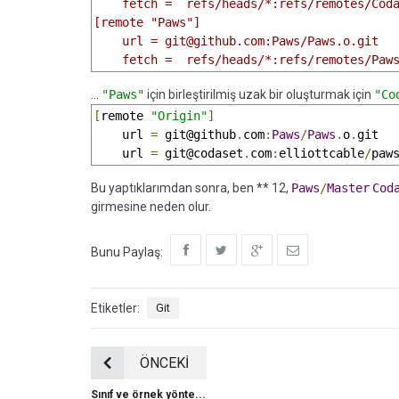
    fetch =  refs/heads/*:refs/remotes/Coda
[remote "Paws"]

    url = git@github.com:Paws/Paws.o.git

    fetch =  refs/heads/*:refs/remotes/Paw
...
"Paws"
için birleştirilmiş uzak bir oluşturmak için
"Co
[
remote 
"Origin"
]
    url 
=
 git@github
.
com
:
Paws
/
Paws
.
o
.
git

    url 
=
 git@codaset
.
com
:
elliottcable
/
paw
Bu yaptıklarımdan sonra, ben ** 12,
Paws
/
Master
Cod
girmesine neden olur.
Bunu Paylaş:
Etiketler:
Git
ÖNCEKİ
Sınıf ve örnek yönte...