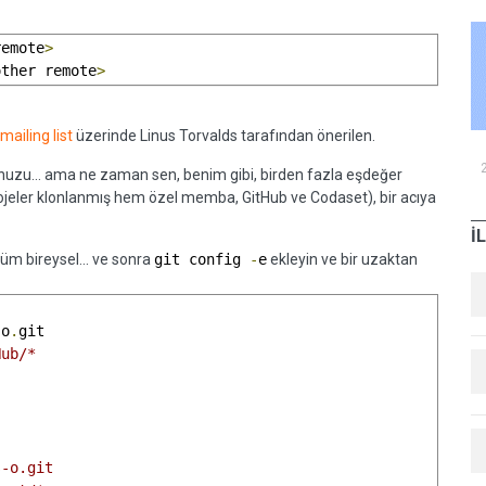
remote
>
other remote
>
 mailing list
üzerinde Linus Torvalds tarafından önerilen.
uzu... ama ne zaman sen, benim gibi, birden fazla eşdeğer
ojeler klonlanmış hem özel memba, GitHub ve Codaset), bir acıya
İ
m bireysel... ve sonra
git config
-
e
ekleyin ve bir uzaktan
.
o
.
git

ub/*

-o.git
