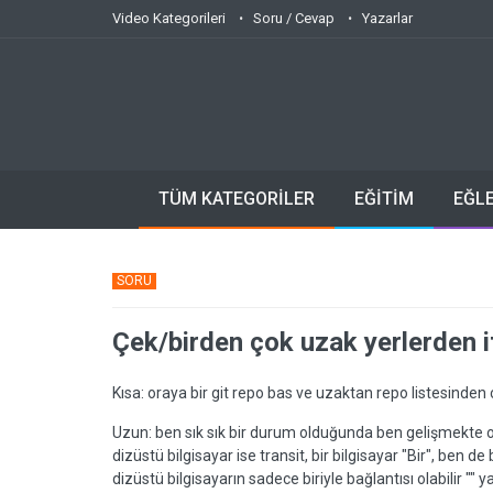
Video Kategorileri
Soru / Cevap
Yazarlar
TÜM KATEGORİLER
EĞİTİM
EĞL
SORU
Çek/birden çok uzak yerlerden i
Kısa: oraya bir git repo bas ve uzaktan repo listesinden ç
Uzun: ben sık sık bir durum olduğunda ben gelişmekte ola
dizüstü bilgisayar ise transit, bir bilgisayar "Bir", ben de 
dizüstü bilgisayarın sadece biriyle bağlantısı olabilir "" y