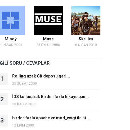
Mindy
Muse
Skrillex
20 NİSAN 2006
28 EYLÜL 2006
6 NİSAN 2010
LGİLİ SORU / CEVAPLAR
Rolling uzak Git deposu geri...
1
25 ŞUBAT 2009
İOS kullanarak Birden fazla hikaye pan...
2
28 KASIM 2011
birden fazla apache ve mod_wsgi ile si...
3
12 EKİM 2009