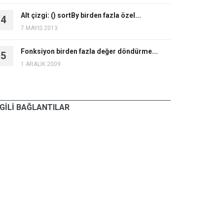
Alt çizgi: () sortBy birden fazla özel...
4
7 MAYIS 2013
Fonksiyon birden fazla değer döndürme...
5
1 ARALIK 2009
LGİLİ BAĞLANTILAR