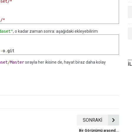
set/*

s/*
daset"
, o kadar zaman sonra: aşağıdaki ekleyebilirim
s
-
o
.
git
aset
/
Master
sırayla her ikisine de, hayat biraz daha kolay
İ
SONRAKİ
Bir Görünümü arasınd...