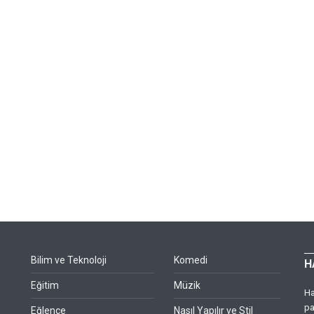
Bilim ve Teknoloji
Komedi
H
Eğitim
Müzik
Ha
pa
Eğlence
Nasıl Yapılır ve Stil