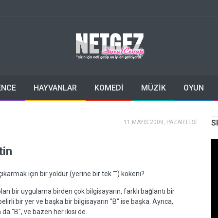
ENCE
HAYVANLAR
KOMEDİ
MÜZİK
OYUN
S
11 MAYIS 2009, PAZARTESİ
tin
ıkarmak için bir yoldur (yerine bir tek "") kökeni?
n bir uygulama birden çok bilgisayarın, farklı bağlantı bir
belirli bir yer ve başka bir bilgisayarın "B" ise başka. Ayrıca,
a da "B", ve bazen her ikisi de.