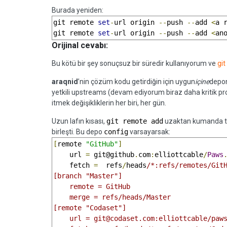
Burada yeniden:
git remote 
set
-
url origin 
--
push 
--
add 
<
a 
git remote 
set
-
url origin 
--
push 
--
add 
<
an
Orijinal cevabı:
Bu kötü bir şey sonuçsuz bir süredir kullanıyorum ve
git
araqnid
’nin çözüm kodu getirdiğin için uygun
içine
depon
yetkili upstreams (devam ediyorum biraz daha kritik pr
itmek değişikliklerin her biri, her gün.
Uzun lafın kısası,
git remote add
uzaktan kumanda tü
birleşti. Bu depo
config
varsayarsak:
[
remote 
"GitHub"
]
    url 
=
 git@github
.
com
:
elliottcable
/
Paws
    fetch 
=
  refs
/
heads
/*:refs/remotes/GitH
[branch "Master"]

    remote = GitHub

    merge = refs/heads/Master

[remote "Codaset"]

    url = git@codaset.com:elliottcable/paws