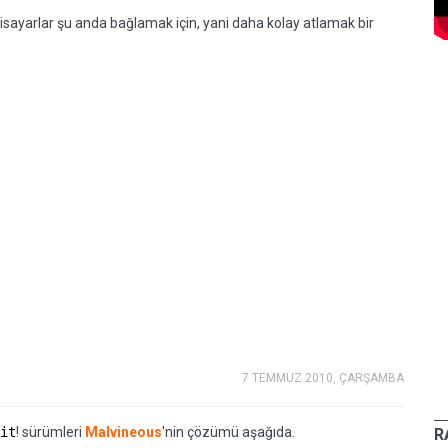
gisayarlar şu anda bağlamak için, yani daha kolay atlamak bir
7 TEMMUZ 2010, ÇARŞAMBA
it
! sürümleri
Malvineous
'nin çözümü aşağıda.
R