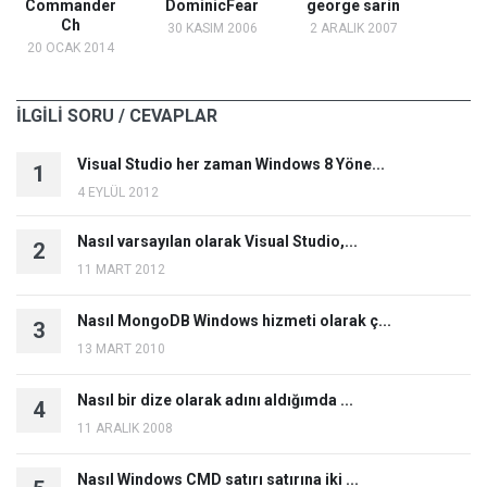
Commander
DominicFear
george sarin
Ch
30 KASIM 2006
2 ARALIK 2007
20 OCAK 2014
İLGİLİ SORU / CEVAPLAR
Visual Studio her zaman Windows 8 Yöne...
1
4 EYLÜL 2012
Nasıl varsayılan olarak Visual Studio,...
2
11 MART 2012
Nasıl MongoDB Windows hizmeti olarak ç...
3
13 MART 2010
Nasıl bir dize olarak adını aldığımda ...
4
11 ARALIK 2008
Nasıl Windows CMD satırı satırına iki ...