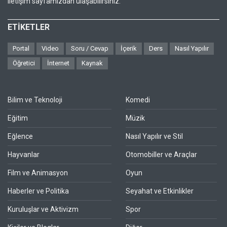
iletişim sayfamızdan ulaşabilirsiniz.
ETİKETLER
Portal
Video
Soru / Cevap
İçerik
Ders
Nasıl Yapılır
Öğretici
İnternet
Kaynak
Bilim ve Teknoloji
Komedi
Eğitim
Müzik
Eğlence
Nasıl Yapılır ve Stil
Hayvanlar
Otomobiller ve Araçlar
Film ve Animasyon
Oyun
Haberler ve Politika
Seyahat ve Etkinlikler
Kuruluşlar ve Aktivizm
Spor