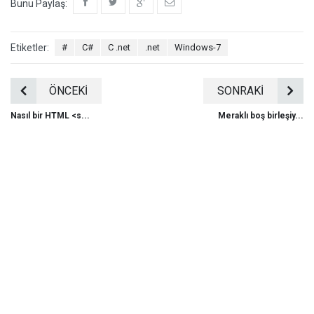
Bunu Paylaş:
Etiketler:
#
C#
C .net
.net
Windows-7
ÖNCEKİ
SONRAKİ
Nasıl bir HTML <s...
Meraklı boş birleşiy...