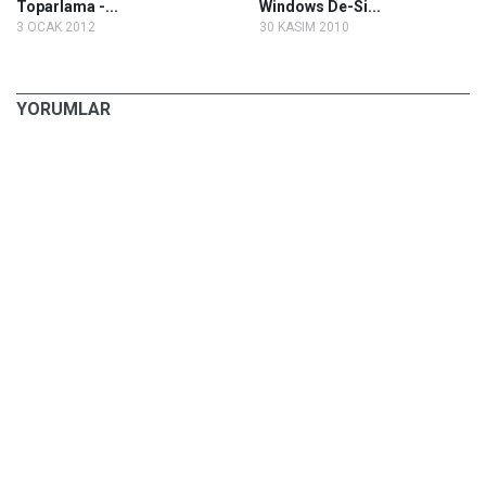
Toparlama -...
Windows De-Si...
3 OCAK 2012
30 KASIM 2010
YORUMLAR