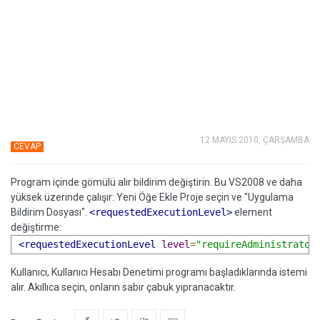
12 MAYIS 2010, ÇARŞAMBA
CEVAP
Program içinde gömülü alır bildirim değiştirin. Bu VS2008 ve daha
yüksek üzerinde çalışır: Yeni Öğe Ekle Proje seçin ve "Uygulama
Bildirim Dosyası".
<requestedExecutionLevel>
element
değiştirme:
<requestedExecutionLevel
level
=
"requireAdministrator
Kullanıcı, Kullanıcı Hesabı Denetimi programı başladıklarında istemi
alır. Akıllıca seçin, onların sabır çabuk yıpranacaktır.