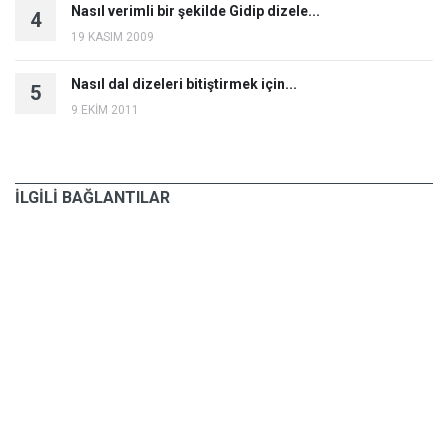
Nasıl verimli bir şekilde Gidip dizele...
4
19 KASIM 2009
Nasıl dal dizeleri bitiştirmek için...
5
9 EKİM 2011
İLGİLİ BAĞLANTILAR