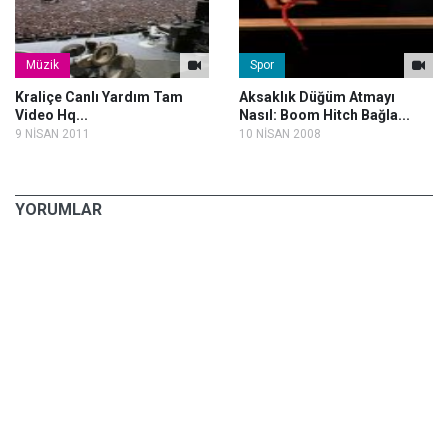
Müzik
Spor
Kraliçe Canlı Yardım Tam
Aksaklık Düğüm Atmayı
Video Hq...
Nasıl: Boom Hitch Bağla...
9 NİSAN 2011
10 NİSAN 2008
YORUMLAR