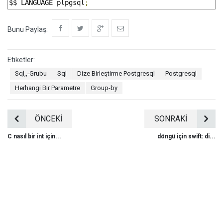
$$ LANGUAGE plpgsql
;
Bunu Paylaş:
Etiketler:
Sql,,-Grubu
Sql
Dize Birleştirme Postgresql
Postgresql
Herhangi Bir Parametre
Group-by
ÖNCEKİ
SONRAKİ
C nasıl bir int için...
döngü için swift: di...