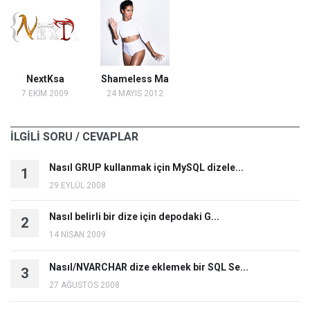
NextKsa
Shameless Ma
7 EKİM 2009
24 MAYIS 2012
İLGİLİ SORU / CEVAPLAR
Nasıl GRUP kullanmak için MySQL dizele...
1
29 EYLÜL 2008
Nasıl belirli bir dize için depodaki G...
2
14 NİSAN 2009
Nasıl/NVARCHAR dize eklemek bir SQL Se...
3
27 AĞUSTOS 2008