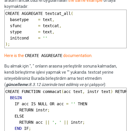
aradım ancak bazı el uygulamaları
the same example
ortaya
koymaktadır:
CREATE AGGREGATE textcat_all
(
  basetype    
=
 text
,
  sfunc       
=
 textcat
,
  stype       
=
 text
,
  initcond    
=
''
);
Here is the
CREATE AGGREGATE
documentation.
Bu almak için ", " onların arasına yerleştirilir sonuna kalmadan,
kendi birleştirme işlevi yapmak ve "" yukarıda. textcat yerine
isteyebilirsiniz Burada birleştirdim ama test etmedim
(
güncelleme:
8.3.12 üzerinde test edilmiş ve iyi çalışıyor
):
CREATE FUNCTION commacat
(
acc text
,
 instr text
)
 RETURNS
BEGIN
    IF acc IS NULL OR acc 
=
''
 THEN

      RETURN instr
;
    ELSE

      RETURN acc 
||
', '
||
 instr
;
END
 IF
;