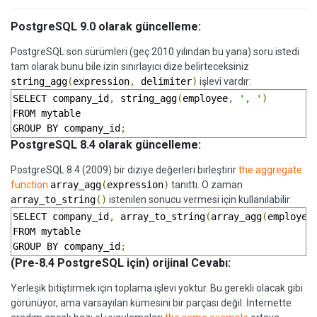
PostgreSQL 9.0 olarak güncelleme:
PostgreSQL son sürümleri (geç 2010 yılından bu yana) soru istedi
tam olarak bunu bile izin sınırlayıcı dize belirteceksiniz
string_agg
(
expression
,
delimiter
)
işlevi vardır:
SELECT company_id
,
 string_agg
(
employee
,
', '
)
FROM mytable

GROUP BY company_id
;
PostgreSQL 8.4 olarak güncelleme:
PostgreSQL 8.4 (2009) bir diziye değerleri birleştirir
the aggregate
function
array_agg
(
expression
)
tanıttı. O zaman
array_to_string
()
istenilen sonucu vermesi için kullanılabilir:
SELECT company_id
,
 array_to_string
(
array_agg
(
employee
FROM mytable

GROUP BY company_id
;
(Pre-8.4 PostgreSQL için) orijinal Cevabı:
Yerleşik bitiştirmek için toplama işlevi yoktur. Bu gerekli olacak gibi
görünüyor, ama varsayılan kümesini bir parçası değil. İnternette