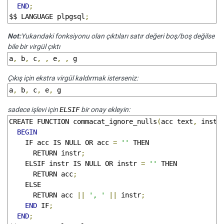
END
;
$$ LANGUAGE plpgsql
;
Not:
Yukarıdaki fonksiyonu olan çıktıları satır değeri boş/boş değilse
bile bir virgül çıktı
a
,
 b
,
 c
,
,
 e
,
,
 g
Çıkış için ekstra virgül kaldırmak isterseniz:
a
,
 b
,
 c
,
 e
,
 g
sadece işlevi için
ELSIF
bir onay ekleyin:
CREATE FUNCTION commacat_ignore_nulls
(
acc text
,
 instr
BEGIN
    IF acc IS NULL OR acc 
=
''
 THEN

      RETURN instr
;
    ELSIF instr IS NULL OR instr 
=
''
 THEN

      RETURN acc
;
    ELSE

      RETURN acc 
||
', '
||
 instr
;
END
 IF
;
END
;