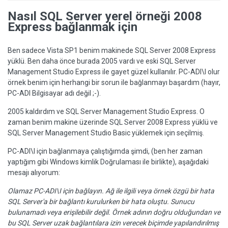
Nasıl SQL Server yerel örneği 2008
Express bağlanmak için
Ben sadece Vista SP1 benim makinede SQL Server 2008 Express
yüklü. Ben daha önce burada 2005 vardı ve eski SQL Server
Management Studio Express ile gayet güzel kullanılır. PC-ADI\I olur
örnek benim için herhangi bir sorun ile bağlanmayı başardım (hayır,
PC-ADI Bilgisayar adı değil ;-).
2005 kaldırdım ve SQL Server Management Studio Express. O
zaman benim makine üzerinde SQL Server 2008 Express yüklü ve
SQL Server Management Studio Basic yüklemek için seçilmiş.
PC-ADI\I için bağlanmaya çalıştığımda şimdi, (ben her zaman
yaptığım gibi Windows kimlik Doğrulaması ile birlikte), aşağıdaki
mesajı alıyorum:
Olamaz PC-ADI\I için bağlayın. Ağ ile ilgili veya örnek özgü bir hata
SQL Server'a bir bağlantı kurulurken bir hata oluştu. Sunucu
bulunamadı veya erişilebilir değil. Örnek adının doğru olduğundan ve
bu SQL Server uzak bağlantılara izin verecek biçimde yapılandırılmış