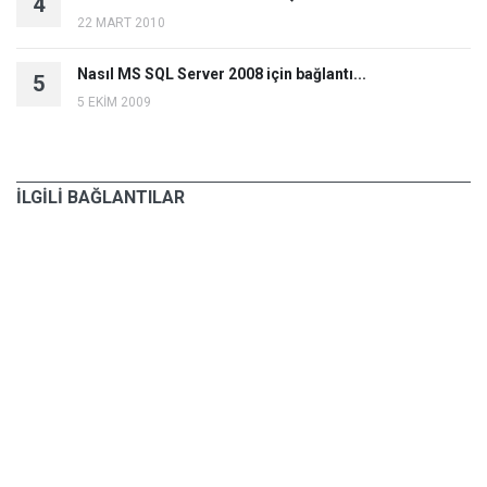
4
22 MART 2010
Nasıl MS SQL Server 2008 için bağlantı...
5
5 EKİM 2009
İLGİLİ BAĞLANTILAR