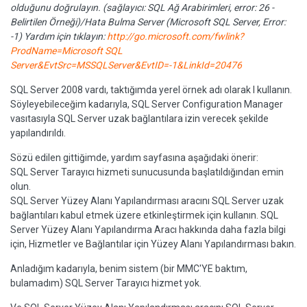
olduğunu doğrulayın. (sağlayıcı: SQL Ağ Arabirimleri, error: 26 -
Belirtilen Örneği)/Hata Bulma Server (Microsoft SQL Server, Error:
-1) Yardım için tıklayın:
http://go.microsoft.com/fwlink?
ProdName=Microsoft SQL
Server&EvtSrc=MSSQLServer&EvtID=-1&LinkId=20476
SQL Server 2008 vardı, taktığımda yerel örnek adı olarak I kullanın.
Söyleyebileceğim kadarıyla, SQL Server Configuration Manager
vasıtasıyla SQL Server uzak bağlantılara izin verecek şekilde
yapılandırıldı.
Sözü edilen gittiğimde, yardım sayfasına aşağıdaki önerir:
SQL Server Tarayıcı hizmeti sunucusunda başlatıldığından emin
olun.
SQL Server Yüzey Alanı Yapılandırması aracını SQL Server uzak
bağlantıları kabul etmek üzere etkinleştirmek için kullanın. SQL
Server Yüzey Alanı Yapılandırma Aracı hakkında daha fazla bilgi
için, Hizmetler ve Bağlantılar için Yüzey Alanı Yapılandırması bakın.
Anladığım kadarıyla, benim sistem (bir MMC'YE baktım,
bulamadım) SQL Server Tarayıcı hizmet yok.