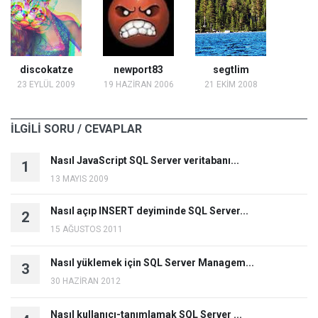
discokatze
newport83
segtlim
23 EYLÜL 2009
19 HAZİRAN 2006
21 EKİM 2008
İLGİLİ SORU / CEVAPLAR
Nasıl JavaScript SQL Server veritabanı...
1
13 MAYIS 2009
Nasıl açıp INSERT deyiminde SQL Server...
2
15 AĞUSTOS 2011
Nasıl yüklemek için SQL Server Managem...
3
30 HAZİRAN 2012
Nasıl kullanıcı-tanımlamak SQL Server ...