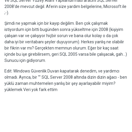
Ve SQL Server Yüzey Alanı Yapılandırması aracını SQL Server
2008'de mevcut değil. Aferin size yardım belgelerine, Microsoft ile
;-).
Şimdi ne yapmak için bir kayıp değilim. Ben çok çalışmak
istiyordum için bitti bugünden sonra yükseltme için 2008 (kişiyim
çalışan var ve çalışıyor hiçbir sorun ve bana olur kolay o da çok
daha iyi bir veritabanı şeyler duyuyorum). Herkes yanlış ne olabilir
bir fikrin var mı? Gerçekten memnun olurum. Eğer bir kaç saat
içinde bu işe girebilirsem, geri SQL 2005 varsa bile çalışacak, gah...)
Sunucu için gidiyorum.
Edit: Windows Güvenlik Duvarı kapatarak denedim, ve yardımcı
olmadı. Ayrıca, bir "" SQL Server 2008 altında dizin dizin ağacı - ben
yüklü zaman muhtemelen yanlış bir şey ayarlayabilir miyim?
yüklemek Veri yok fark ettim