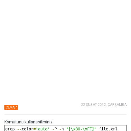
22 ŞUBAT 2012, ÇARŞAMBA
CEVAP
Komutunu kullanabilirsiniz:
grep 
--
color
=
'auto'
-
P 
-
n 
"[\x80-\xFF]"
 file
.
xml