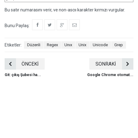
Bu satır numarasını verir, ve non-ascıı karakter kırmızı vurgular.
Bunu Paylaş:
Etiketler:
Düzenli
Regex
Unıx
Unix
Unicode
Grep
ÖNCEKİ
SONRAKİ
Git: çıkış Şubesi ha...
Google Chrome otomat...