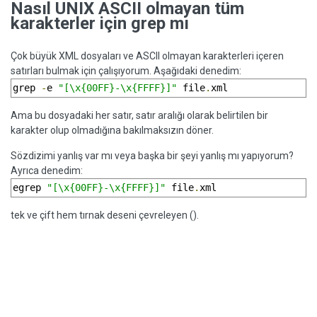
Nasıl UNIX ASCII olmayan tüm
karakterler için grep mı
Çok büyük XML dosyaları ve ASCII olmayan karakterleri içeren
satırları bulmak için çalışıyorum. Aşağıdaki denedim:
grep 
-
e 
"[\x{00FF}-\x{FFFF}]"
 file
.
xml
Ama bu dosyadaki her satır, satır aralığı olarak belirtilen bir
karakter olup olmadığına bakılmaksızın döner.
Sözdizimi yanlış var mı veya başka bir şeyi yanlış mı yapıyorum?
Ayrıca denedim:
egrep 
"[\x{00FF}-\x{FFFF}]"
 file
.
xml 
tek ve çift hem tırnak deseni çevreleyen ().