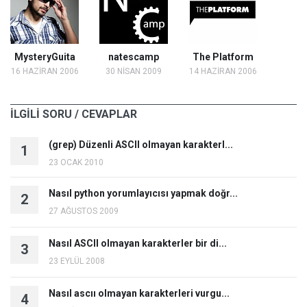
MysteryGuita
natescamp
The Platform
16 HAZİRAN 2006
30 NİSAN 2009
14 HAZİRAN 2006
İLGİLİ SORU / CEVAPLAR
(grep) Düzenli ASCII olmayan karakterl...
1
23 OCAK 2010
Nasıl python yorumlayıcısı yapmak doğr...
2
27 AĞUSTOS 2009
Nasıl ASCII olmayan karakterler bir di...
3
23 EYLÜL 2008
Nasıl ascıı olmayan karakterleri vurgu...
4