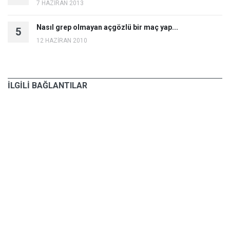
7 HAZİRAN 2013
Nasıl grep olmayan açgözlü bir maç yap...
5
12 HAZİRAN 2010
İLGİLİ BAĞLANTILAR