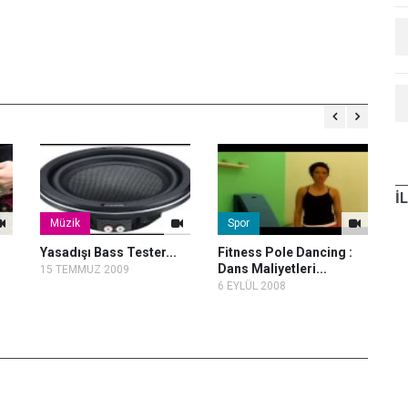
İ
Müzik
Spor
Yasadışı Bass Tester...
Fitness Pole Dancing :
Vb
Dans Maliyetleri...
Mo
15 TEMMUZ 2009
6 EYLÜL 2008
2 