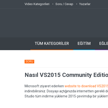
Video Kategorileri
Soru / Cevap
Yazarlar
TÜM KATEGORİLER
EĞİTİM
EĞL
SORU
Nasıl VS2015 Community Edition
Microsoft ziyaret ederken
website to download VS201
indirebilirsiniz. Dosyayı açtığınızda internetten gerekli d
Studio tüm indirme yükleme 2015 çevrimdışı bir yükleme