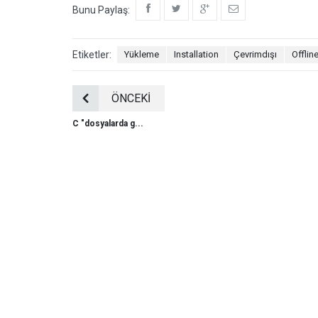
Bunu Paylaş:
Etiketler:
Yükleme
Installation
Çevrimdışı
Offlin
ÖNCEKİ
C "dosyalarda g...