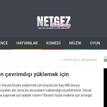
ENCE
HAYVANLAR
KOMEDİ
MÜZİK
OYUN
S
6 MAYIS 2015, ÇARŞAMBA
 çevrimdışı yüklemek için
5
Visual Studio yüklemek için boyutu bir kaç MB dosya
osyaları alır, ama bu dosyaların saklandığı seçebilirsiniz. Visual
 yapmak için alabilir miyim? Birden fazla makine için örneğin.