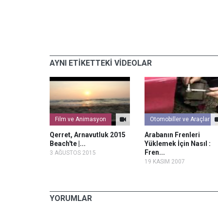
AYNI ETİKETTEKİ VİDEOLAR
Film ve Animasyon
Otomobiller ve Araçlar
 X 04...
Qerret, Arnavutluk 2015
Arabanın Frenleri
Beach'te |...
Yüklemek İçin Nasıl :
Fren...
3 AĞUSTOS 2015
19 KASIM 2007
YORUMLAR