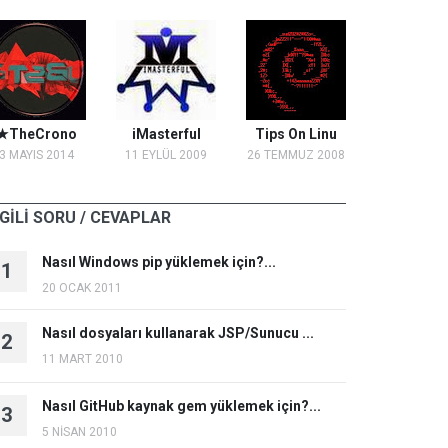
★TheCrono
iMasterful
Tips On Linu
3 MAYIS 2014
11 EYLÜL 2009
26 TEMMUZ 2008
LGİLİ SORU / CEVAPLAR
Nasıl Windows pip yüklemek için?...
1
20 OCAK 2011
Nasıl dosyaları kullanarak JSP/Sunucu ...
2
11 MART 2010
Nasıl GitHub kaynak gem yüklemek için?...
3
5 NİSAN 2010